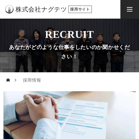
株式会社ナグテツ
求人応募
engageから応募
RECRUIT
ナグテツについて
あなたがどのような仕事をしたいのか聞かせくだ
さい！
ナグテツの仕事
採用情報
社員の声
採用情報
お知らせ